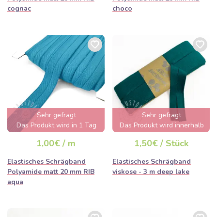
cognac
choco
Sehr gefragt
Sehr gefragt
Das Produkt wird in 1 Tag
Das Produkt wird innerhalb
ausverkauft sein
von wenigen Stunden
1,00€ / m
1,50€ / Stück
ausverkauft sein
Elastisches Schrägband
Elastisches Schrägband
Polyamide matt 20 mm RIB
viskose - 3 m deep lake
aqua