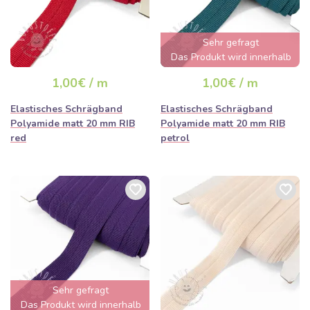
Sehr gefragt
Das Produkt wird innerhalb
von wenigen Stunden
1,00€ / m
1,00€ / m
ausverkauft sein
Elastisches Schrägband
Elastisches Schrägband
Polyamide matt 20 mm RIB
Polyamide matt 20 mm RIB
red
petrol
Sehr gefragt
Das Produkt wird innerhalb