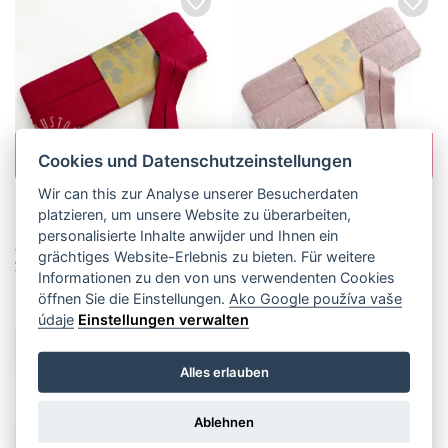
Diese Meldung schließt sich in:
4
Sehr gefragt
Sehr gefragt
Cookies und Datenschutzeinstellungen
Das Produkt wird in 2 Tagen
Das Produkt wird in 1 Tag
ausverkauft sein
ausverkauft sein
Wir can this zur Analyse unserer Besucherdaten
1,50€ / Stück
1,50€ / Stück
platzieren, um unsere Website zu überarbeiten,
personalisierte Inhalte anwijder und Ihnen ein
Elastisches Schrägband
Elastisches Schrägband
grächtiges Website-Erlebnis zu bieten. Für weitere
viskose - 3 m ruby
viskose - 3 m dawn pink
Informationen zu den von uns verwendenten Cookies
öffnen Sie die Einstellungen.
Ako Google používa vaše
údaje
Einstellungen verwalten
Alles erlauben
Ablehnen