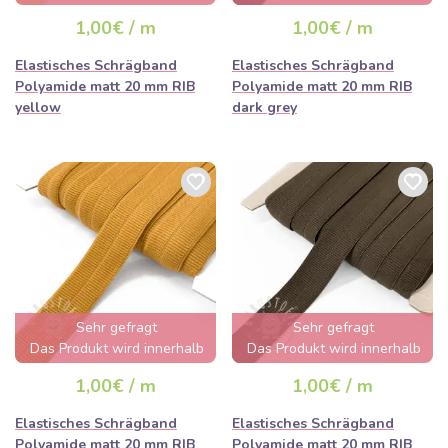
ausverkauft sein
ausverkauft sein
1,00€ / m
1,00€ / m
Elastisches Schrägband
Elastisches Schrägband
Polyamide matt 20 mm RIB
Polyamide matt 20 mm RIB
yellow
dark grey
Sehr gefragt
Sehr gefragt
Das Produkt wird innerhalb
Das Produkt wird innerhalb
von wenigen Stunden
von wenigen Stunden
1,00€ / m
1,00€ / m
ausverkauft sein
ausverkauft sein
Elastisches Schrägband
Elastisches Schrägband
Polyamide matt 20 mm RIB
Polyamide matt 20 mm RIB