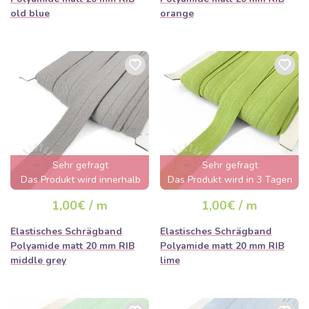
old blue
orange
Sehr gefragt
Sehr gefragt
Das Produkt wird innerhalb
Das Produkt wird in 3 Tagen
von wenigen Stunden
ausverkauft sein
1,00€ / m
1,00€ / m
ausverkauft sein
Elastisches Schrägband
Elastisches Schrägband
Polyamide matt 20 mm RIB
Polyamide matt 20 mm RIB
middle grey
lime