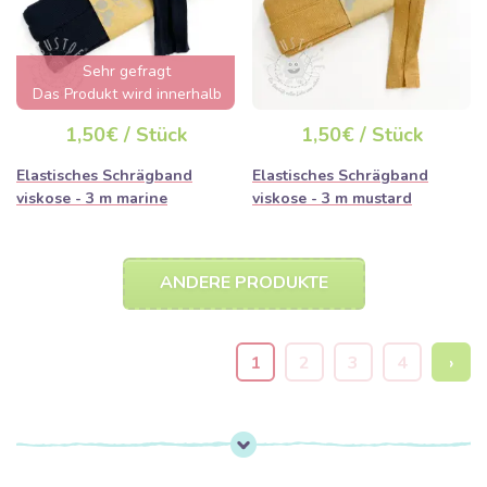
Sehr gefragt
Das Produkt wird innerhalb
von wenigen Stunden
1,50€ / Stück
1,50€ / Stück
ausverkauft sein
Elastisches Schrägband
Elastisches Schrägband
viskose - 3 m marine
viskose - 3 m mustard
ANDERE PRODUKTE
1
2
3
4
›