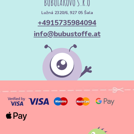
BUBULÁKOVO S.R.O
Lužná 2320/6, 927 05 Šala
+4915735984094
info@bubustoffe.at