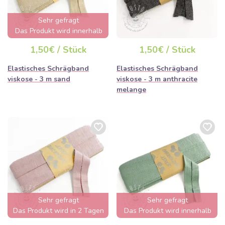
Sehr gefragt
Das Produkt wird innerhalb
von wenigen Stunden
1,50€ / Stück
1,50€ / Stück
ausverkauft sein
Elastisches Schrägband
Elastisches Schrägband
viskose - 3 m sand
viskose - 3 m anthracite
melange
Sehr gefragt
Sehr gefragt
Das Produkt wird in 2 Tagen
Das Produkt wird innerhalb
ausverkauft sein
von wenigen Stunden