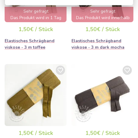
Sehr gefragt
Sehr gefragt
Das Produkt wird in 1 Tag
Das Produkt wird innerhalb
ausverkauft sein
von wenigen Stunden
1,50€ / Stück
1,50€ / Stück
ausverkauft sein
Elastisches Schrägband
Elastisches Schrägband
viskose - 3 m toffee
viskose - 3 m dark mocha
1,50€ / Stück
1,50€ / Stück