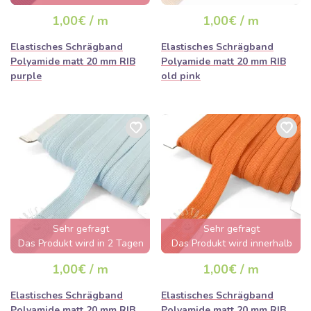
von wenigen Stunden
1,00€ / m
1,00€ / m
ausverkauft sein
Elastisches Schrägband
Elastisches Schrägband
Polyamide matt 20 mm RIB
Polyamide matt 20 mm RIB
purple
old pink
Sehr gefragt
Sehr gefragt
Das Produkt wird in 2 Tagen
Das Produkt wird innerhalb
ausverkauft sein
von wenigen Stunden
1,00€ / m
1,00€ / m
ausverkauft sein
Elastisches Schrägband
Elastisches Schrägband
Polyamide matt 20 mm RIB
Polyamide matt 20 mm RIB