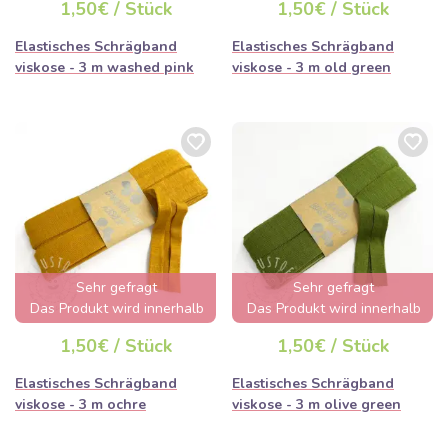
1,50€ / Stück
1,50€ / Stück
ausverkauft sein
Elastisches Schrägband
Elastisches Schrägband
viskose - 3 m washed pink
viskose - 3 m old green
Sehr gefragt
Sehr gefragt
Das Produkt wird innerhalb
Das Produkt wird innerhalb
von wenigen Stunden
von wenigen Stunden
1,50€ / Stück
1,50€ / Stück
ausverkauft sein
ausverkauft sein
Elastisches Schrägband
Elastisches Schrägband
viskose - 3 m ochre
viskose - 3 m olive green