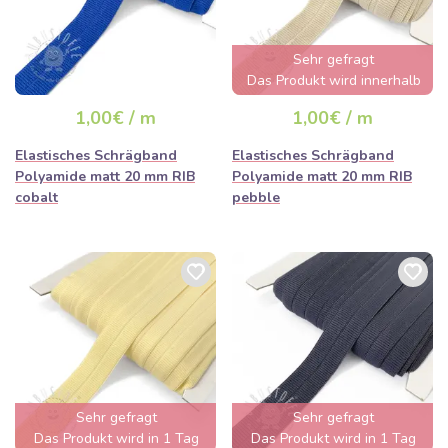
Sehr gefragt
Das Produkt wird innerhalb
von wenigen Stunden
1,00€ / m
1,00€ / m
ausverkauft sein
Elastisches Schrägband
Elastisches Schrägband
Polyamide matt 20 mm RIB
Polyamide matt 20 mm RIB
cobalt
pebble
Sehr gefragt
Sehr gefragt
Das Produkt wird in 1 Tag
Das Produkt wird in 1 Tag