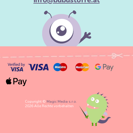
kann: Von Baby bis Business
info@bubustoffe.at
👶 Für die Kleinsten (Must-have Erstausstattung)
Windeln und Badetücher:
Dank der hohen Saugfähigkeit und
Weichheit ideal für die empfindliche Babyhaut.
Pucksäcke und Schmusetücher:
Musselin vermittelt ein Gefühl
von Geborgenheit und Komfort.
Kinderbekleidung:
Sommerliche Overalls, Kleidchen oder
Bloomers, in denen die Kleinen nicht schwitzen.
👗 Für Erwachsene (Sommerliche Eleganz)
Damenkleider und Blusen:
Kreieren Sie luftige Outfits im
"Boho-Stil", die selbst bei größter Hitze extrem bequem sind.
Copyright ©
Magic Media s.r.o.
Herrenhemden:
Die ideale Wahl für einen informellen Urlaubs-
2026 Alle Rechte vorbehalten
Look.
Homewear und Schlafanzüge:
Für einen Schlaf wie auf
Wolken.