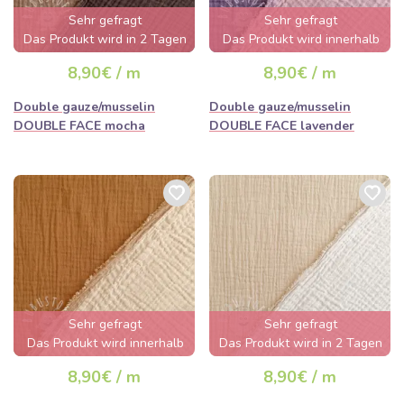
Sehr gefragt
Sehr gefragt
Das Produkt wird in 2 Tagen
Das Produkt wird innerhalb
ausverkauft sein
von wenigen Stunden
8,90€ / m
8,90€ / m
ausverkauft sein
Double gauze/musselin
Double gauze/musselin
DOUBLE FACE mocha
DOUBLE FACE lavender
Sehr gefragt
Sehr gefragt
Das Produkt wird innerhalb
Das Produkt wird in 2 Tagen
von wenigen Stunden
ausverkauft sein
8,90€ / m
8,90€ / m
ausverkauft sein