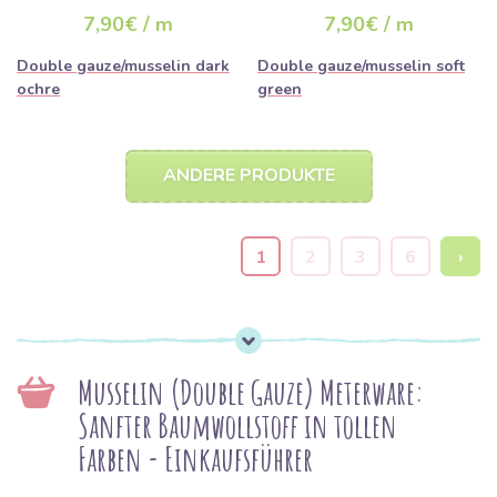
7,90€ / m
7,90€ / m
Double gauze/musselin dark
Double gauze/musselin soft
ochre
green
ANDERE PRODUKTE
1
2
3
6
›
Musselin (Double Gauze) Meterware:
Sanfter Baumwollstoff in tollen
Farben - Einkaufsführer