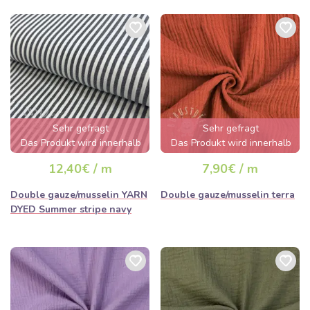
Sehr gefragt
Sehr gefragt
Das Produkt wird innerhalb
Das Produkt wird innerhalb
von wenigen Stunden
von wenigen Stunden
12,40€ / m
7,90€ / m
ausverkauft sein
ausverkauft sein
Double gauze/musselin YARN
Double gauze/musselin terra
DYED Summer stripe navy