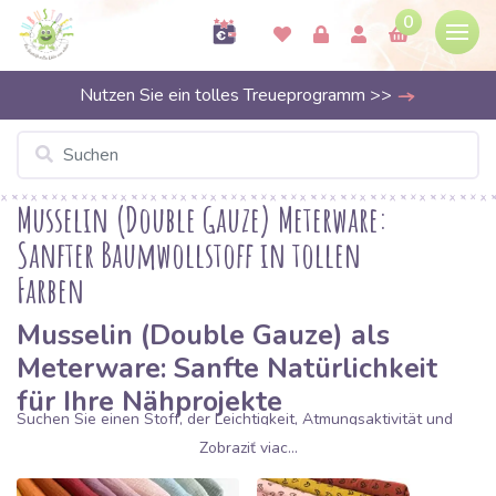
0
Nutzen Sie ein tolles Treueprogramm >>
Musselin (Double Gauze) Meterware:
Sanfter Baumwollstoff in tollen
Farben
Musselin (Double Gauze) als
Meterware: Sanfte Natürlichkeit
für Ihre Nähprojekte
Suchen Sie einen Stoff, der Leichtigkeit, Atmungsaktivität und
einen natürlichen Look vereint?
Musselin
, auch bekannt als
Zobraziť viac...
Double Gauze
, ist einer der absoluten Bestseller bei Bubustoffe.
Dieser Stoff aus 100% Baumwolle besteht aus zwei Lagen feiner