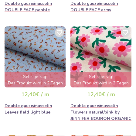
Double gauze/musselin
Double gauze/musselin
DOUBLE FACE pebble
DOUBLE FACE army
Sehr gefragt
Sehr gefragt
Das Produkt wird in 2 Tagen
Das Produkt wird in 2 Tagen
ausverkauft sein
ausverkauft sein
12,40€ / m
12,40€ / m
Double gauze/musselin
Double gauze/musselin
Leaves field light blue
Flowers natural/pink by
JENNIFER BOURON ORGANIC