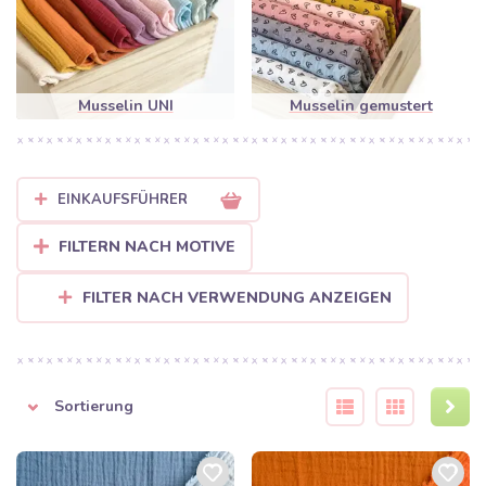
Gaze, die durch unsichtbare Stiche miteinander verbunden sind.
Das Ergebnis ist ein wunderbar weiches, saugfähiges Material,
das besonders sanft zur Haut ist und sich perfekt für Groß und
Klein eignet.
Musselin UNI
Musselin gemustert
Warum Sie Musselin von Bubustoffe
lieben werden:
Überlegene Atmungsaktivität:
Dank der lockeren
EINKAUFSFÜHRER
Webart lässt der Stoff die Haut atmen, was besonders an
heißen Sommertagen ein unschätzbarer Vorteil ist.
FILTERN NACH MOTIVE
FILTER NACH VERWENDUNG ANZEIGEN
Natürlicher Crinkle-Look:
Musselin muss nicht gebügelt
werden! Nach dem Waschen erhält er seine typische, sanft
strukturierte Optik, die der Kleidung einen stilvollen und
entspannten Look verleiht.
Sortierung
Ideal für Babys:
Mit Oeko-Tex Zertifizierung und seiner
Weichheit ist er die beste Wahl für Mullwindeln,
Pucktücher, Schmusetücher oder leichte Sommer-Sets.