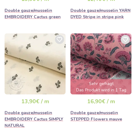
ausverkauft sein
Double gauze/musselin
Double gauze/musselin YARN
EMBROIDERY Cactus green
DYED Stripe in stripe pink
Sehr gefragt
Das Produkt wird in 1 Tag
ausverkauft sein
13,90€ / m
16,90€ / m
Double gauze/musselin
Double gauze/musselin
EMBROIDERY Cactus SIMPLY
STEPPED Flowers mauve
NATURAL