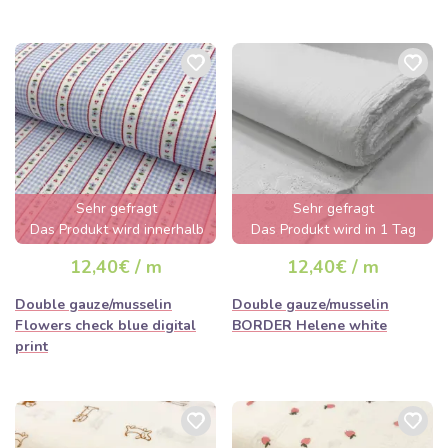
Sehr gefragt
Sehr gefragt
Das Produkt wird innerhalb
Das Produkt wird in 1 Tag
von wenigen Stunden
ausverkauft sein
12,40€ / m
12,40€ / m
ausverkauft sein
Double gauze/musselin
Double gauze/musselin
Flowers check blue digital
BORDER Helene white
print