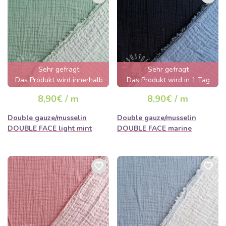
Sehr gefragt
Sehr gefragt
Das Produkt wird innerhalb
Das Produkt wird in 1 Tag
von wenigen Stunden
ausverkauft sein
8,90€ / m
8,90€ / m
ausverkauft sein
Double gauze/musselin
Double gauze/musselin
DOUBLE FACE light mint
DOUBLE FACE marine