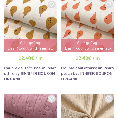
Sehr gefragt
Sehr gefragt
Das Produkt wird innerhalb
Das Produkt wird innerhalb
von wenigen Stunden
von wenigen Stunden
12,40€ / m
12,40€ / m
ausverkauft sein
ausverkauft sein
Double gauze/musselin Pears
Double gauze/musselin Pears
ochre by JENNIFER BOURON
peach by JENNIFER BOURON
ORGANIC
ORGANIC