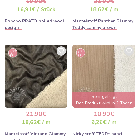
19,90€
21,90€
16,91€ / Stück
18,62€ / m
Poncho PRATO boiled wool
Mantelstoff Panther Glammy
design I
Teddy Lammy brown
Sehr gefragt
Das Produkt wird in 2 Tagen
ausverkauft sein
21,90€
10,90€
18,62€ / m
9,26€ / m
Mantelstoff Vintage Glammy
Nicky stoff TEDDY sand