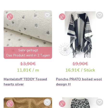
Sehr gefragt
Das Produkt wird in 2 Tagen
ausverkauft sein
13,90€
19,90€
11,81€ / m
16,91€ / Stück
Mantelstoff TEDDY Tossed
Poncho PRATO boiled wool
hearts silver
design H