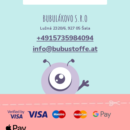
& Mischgewebe)
Feste Gewebe mit unterschiedlichem Gewicht, die besonders
BUBULÁKOVO S.R.O
windabweisend und robust sind.
Lužná 2320/6, 927 05 Šala
Eigenschaften:
Formstabil, mit glatter oder leicht angerauter
+4915735984094
Oberfläche. Sie sind pflegeleicht und lassen sich hervorragend
verarbeiten.
info@bubustoffe.at
Verwendung:
Übergangsmäntel, Capes, Gehröcke und moderne
Hemdjacken („Shackets“).
C. Wollstoffe (Die Premium-Wahl)
Wolle ist ein natürlicher Hochleistungs-Isolator, der im Winter
unschlagbar ist.
Eigenschaften:
Natürliche Thermoregulation, selbstreinigend
und extrem wärmend bei geringem Eigengewicht. Wolle „atmet“
und leitet Körperfeuchtigkeit optimal ab.
Verwendung:
Luxuriöse Wintermäntel, Business-Mäntel und
zeitlose Klassiker.