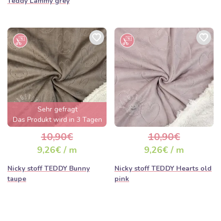
Teddy Lammy grey
Sehr gefragt
Das Produkt wird in 3 Tagen
ausverkauft sein
10,90€
10,90€
9,26€ / m
9,26€ / m
Nicky stoff TEDDY Bunny
Nicky stoff TEDDY Hearts old
taupe
pink