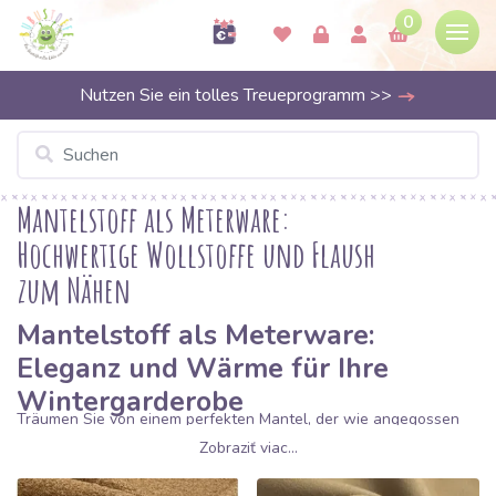
0
Nutzen Sie ein tolles Treueprogramm >>
Mantelstoff als Meterware:
Hochwertige Wollstoffe und Flaush
zum Nähen
Mantelstoff als Meterware:
Eleganz und Wärme für Ihre
Wintergarderobe
Träumen Sie von einem perfekten Mantel, der wie angegossen
sitzt und Sie zuverlässig wärmt? Bei Bubustoffe finden Sie eine
Zobraziť viac...
große Auswahl an
Mantelstoffen
, die Stil, Qualität und
Funktionalität vereinen. Ob klassischer Wollflaush, moderne