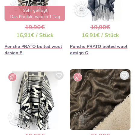
Sehr gefragt
Das Produkt wird in 1 Tag
ausverkauft sein
19,90€
19,90€
16,91€ / Stück
16,91€ / Stück
Poncho PRATO boiled wool
Poncho PRATO boiled wool
design E
design G