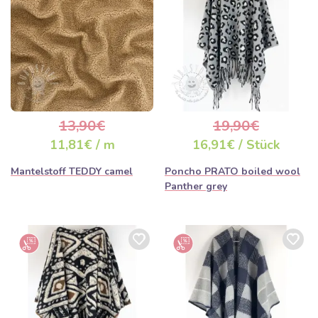
13,90€
19,90€
11,81€ / m
16,91€ / Stück
Mantelstoff TEDDY camel
Poncho PRATO boiled wool
Panther grey