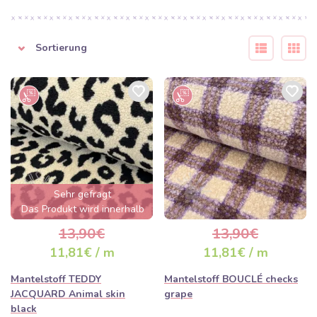
Mäntel, sondern auch für warme Blazer, Westen, Röcke
oder Winter-Ponchos.
Sortierung
Näh-Tipp:
Vergessen Sie beim Nähen von Mänteln aus
schweren Stoffen nicht ein hochwertiges Futter und eine Einlage
(Vlieseline), um dem Kleidungsstück die nötige Struktur zu geben.
Wir empfehlen starke Garne und Nadelstärken von 90 oder 100.
Viele Mantelstoffe sollten chemisch gereinigt werden, um ihre
edle Optik zu bewahren.
Sehr gefragt
Das Produkt wird innerhalb
von wenigen Stunden
13,90€
13,90€
ausverkauft sein
11,81€ / m
11,81€ / m
Mantelstoff TEDDY
Mantelstoff BOUCLÉ checks
JACQUARD Animal skin
grape
black