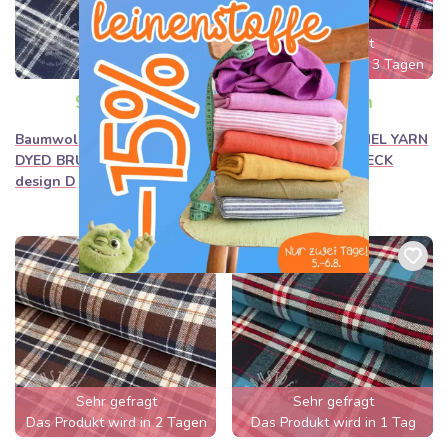
Sehr gefragt
Das Produkt wird in 3 Tagen
ausverkauft sein
9,90€ / m
9,90€ / m
Baumwollstoff FLANEL YARN
Baumwollstoff FLANEL YARN
DYED BRUSHED CHECK
DYED BRUSHED CHECK
design D
design E
Sehr gefragt
Sehr gefragt
Das Produkt wird in 2 Tagen
Das Produkt wird in 1 Tag
ausverkauft sein
ausverkauft sein