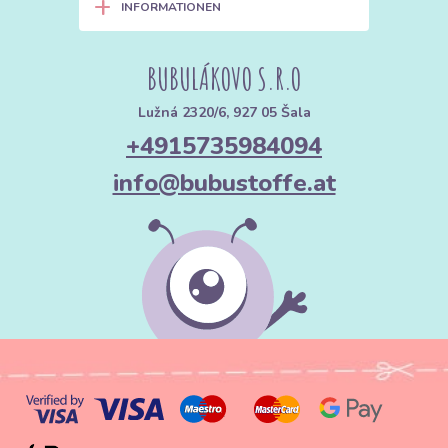
+
INFORMATIONEN
BUBULÁKOVO S.R.O
Lužná 2320/6, 927 05 Šala
+4915735984094
info@bubustoffe.at