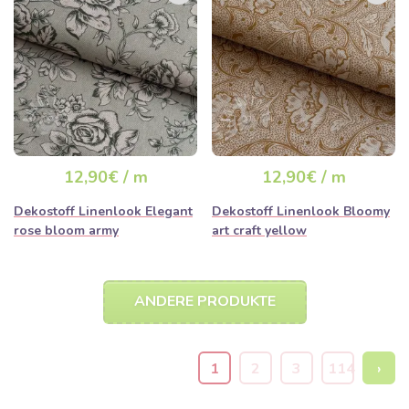
12,90€ / m
12,90€ / m
Dekostoff Linenlook Elegant
Dekostoff Linenlook Bloomy
rose bloom army
art craft yellow
ANDERE PRODUKTE
1
2
3
114
›