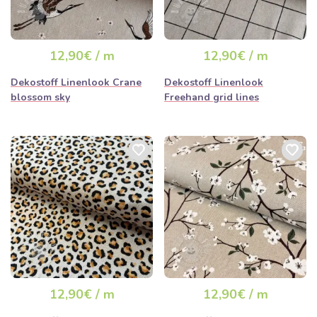
12,90€ / m
12,90€ / m
Dekostoff Linenlook Crane
Dekostoff Linenlook
blossom sky
Freehand grid lines
12,90€ / m
12,90€ / m