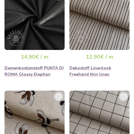
14,90€ / m
12,90€ / m
Damenkostümstoff PUNTA DI
Dekostoff Linenlook
ROMA Glossy Elephan
Freehand thin lines