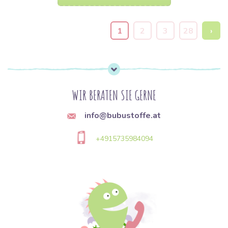
1
2
3
28
›
WIR BERATEN SIE GERNE
info@bubustoffe.at
+4915735984094