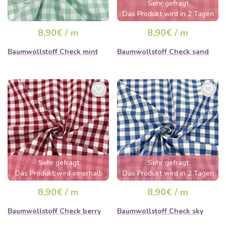
Sehr gefragt
Das Produkt wird in 2 Tagen
ausverkauft sein
8,90€ / m
8,90€ / m
Baumwollstoff Check mint
Baumwollstoff Check sand
Sehr gefragt
Sehr gefragt
Das Produkt wird innerhalb
Das Produkt wird in 2 Tagen
von wenigen Stunden
ausverkauft sein
8,90€ / m
8,90€ / m
ausverkauft sein
Baumwollstoff Check berry
Baumwollstoff Check sky