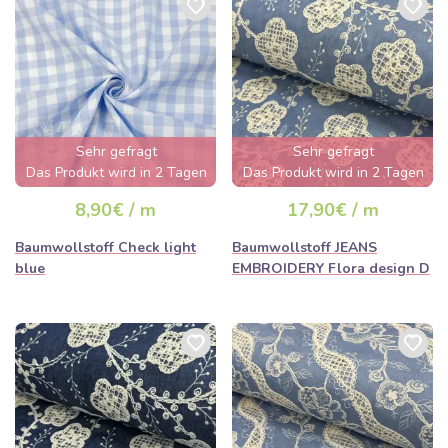
Sehr gefragt
Sehr gefragt
Das Produkt wird in 2 Tagen
Das Produkt wird in 2 Tagen
ausverkauft sein
ausverkauft sein
8,90€ / m
17,90€ / m
Baumwollstoff Check light
Baumwollstoff JEANS
blue
EMBROIDERY Flora design D