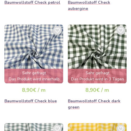
Baumwollstoff Check petrol
Baumwollstoff Check
aubergine
Sehr gefragt
Sehr gefragt
Das Produkt wird innerhalb
Das Produkt wird in 3 Tagen
von wenigen Stunden
ausverkauft sein
8,90€ / m
8,90€ / m
ausverkauft sein
Baumwollstoff Check blue
Baumwollstoff Check dark
green