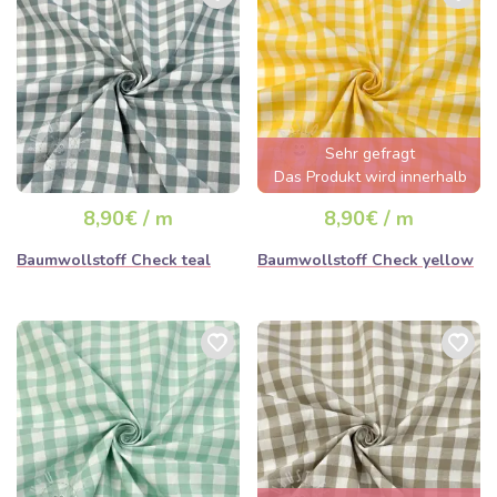
Sehr gefragt
Das Produkt wird innerhalb
von wenigen Stunden
8,90€ / m
8,90€ / m
ausverkauft sein
Baumwollstoff Check teal
Baumwollstoff Check yellow