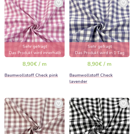
Sehr gefragt
Sehr gefragt
Das Produkt wird innerhalb
Das Produkt wird in 1 Tag
von wenigen Stunden
ausverkauft sein
8,90€ / m
8,90€ / m
ausverkauft sein
Baumwollstoff Check pink
Baumwollstoff Check
lavender