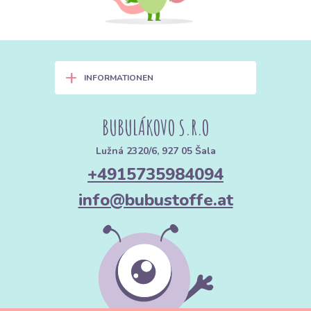
+
INFORMATIONEN
BUBULÁKOVO S.R.O
Lužná 2320/6, 927 05 Šala
+4915735984094
info@bubustoffe.at