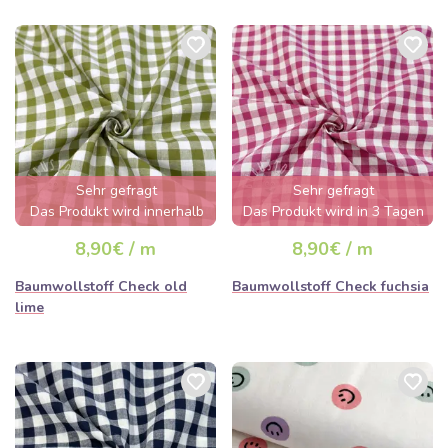
Sehr gefragt
Sehr gefragt
Das Produkt wird innerhalb
Das Produkt wird in 3 Tagen
von wenigen Stunden
ausverkauft sein
8,90€ / m
8,90€ / m
ausverkauft sein
Baumwollstoff Check old
Baumwollstoff Check fuchsia
lime