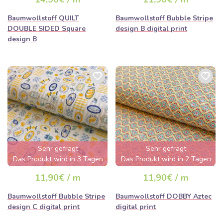
ausverkauft sein
Baumwollstoff QUILT
Baumwollstoff Bubble Stripe
DOUBLE SIDED Square
design B digital print
design B
Sehr gefragt
Sehr gefragt
Das Produkt wird in 3 Tagen
Das Produkt wird in 2 Tagen
ausverkauft sein
ausverkauft sein
11,90€ / m
11,90€ / m
Baumwollstoff Bubble Stripe
Baumwollstoff DOBBY Aztec
design C digital print
digital print