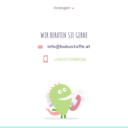
der Baumwollpflanze gewonnen wird und für seine Weichheit,
Anzeigen
Festigkeit und Vielseitigkeit beliebt ist. Bei
bubustoffe.de
finden
Sie vor allem Stoffe aus 100 % Baumwolle, die ideal für
Anfänger und Fortgeschrittene geeignet sind. Als zertifizierter
und zuverlässiger Partner legen wir höchsten Wert auf Qualität.
WIR BERATEN SIE GERNE
Warum Baumwolle wählen?
Atmungsaktivität:
Die Haut darunter kann atmen.
info@bubustoffe.at
Saugfähigkeit:
Absorbiert Feuchtigkeit hervorragend.
+4915735984094
Hypoallergen:
Geeignet für empfindliche Haut und Babys.
Pflegeleicht:
Hält auch höheren Wasch- und Bügeltemperaturen
stand.
2. Einteilung der
Baumwollstoffe in unserem
Angebot