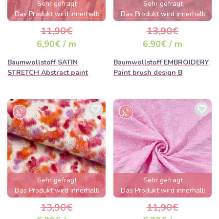
Sehr gefragt
Sehr gefragt
Das Produkt wird innerhalb
Das Produkt wird innerhalb
von wenigen Stunden
von wenigen Stunden
11,90€
13,90€
ausverkauft sein
ausverkauft sein
6,90€ / m
6,90€ / m
Baumwollstoff SATIN
Baumwollstoff EMBROIDERY
STRETCH Abstract paint
Paint brush design B
Sehr gefragt
Sehr gefragt
Das Produkt wird innerhalb
Das Produkt wird innerhalb
von wenigen Stunden
von wenigen Stunden
13,90€
11,90€
ausverkauft sein
ausverkauft sein