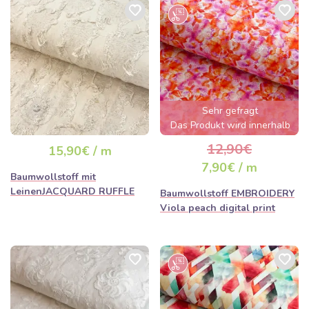
Sehr gefragt
Das Produkt wird innerhalb
von wenigen Stunden
12,90€
15,90€ / m
ausverkauft sein
7,90€ / m
Baumwollstoff mit
LeinenJACQUARD RUFFLE
Baumwollstoff EMBROIDERY
Viola peach digital print