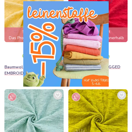
Sehr gefragt
Sehr gefragt
Das Produkt wird innerhalb
Das Produkt wird innerhalb
von wenigen Stunden
von wenigen Stunden
11,90€
11,90€
ausverkauft sein
ausverkauft sein
6,90€ / m
6,90€ / m
Baumwollstoff SMOGGED
Baumwollstoff SMOGGED
EMBROIDERY yellow
EMBROIDERY peach