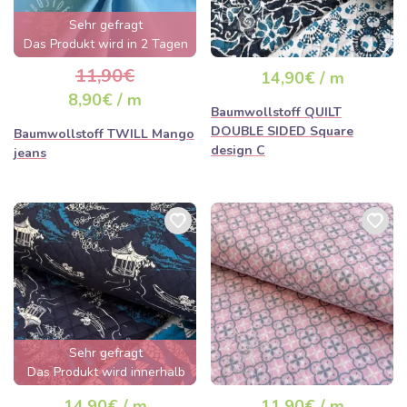
Sehr gefragt
Das Produkt wird in 2 Tagen
ausverkauft sein
11,90€
14,90€ / m
8,90€ / m
Baumwollstoff QUILT
DOUBLE SIDED Square
Baumwollstoff TWILL Mango
design C
jeans
Sehr gefragt
Das Produkt wird innerhalb
von wenigen Stunden
14,90€ / m
11,90€ / m