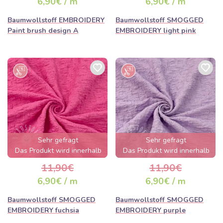
6,90€ / m
6,90€ / m
Baumwollstoff EMBROIDERY
Baumwollstoff SMOGGED
Paint brush design A
EMBROIDERY light pink
Sehr gefragt
Sehr gefragt
Das Produkt wird innerhalb
Das Produkt wird innerhalb
von wenigen Stunden
von wenigen Stunden
11,90€
11,90€
ausverkauft sein
ausverkauft sein
6,90€ / m
6,90€ / m
Baumwollstoff SMOGGED
Baumwollstoff SMOGGED
EMBROIDERY fuchsia
EMBROIDERY purple