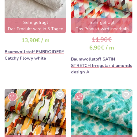
Sehr gefragt
Sehr gefragt
Das Produkt wird in 3 Tagen
Das Produkt wird innerhalb
ausverkauft sein
von wenigen Stunden
11,90€
13,90€ / m
ausverkauft sein
6,90€ / m
Baumwollstoff EMBROIDERY
Catchy Flowy white
Baumwollstoff SATIN
STRETCH Irregular diamonds
design A