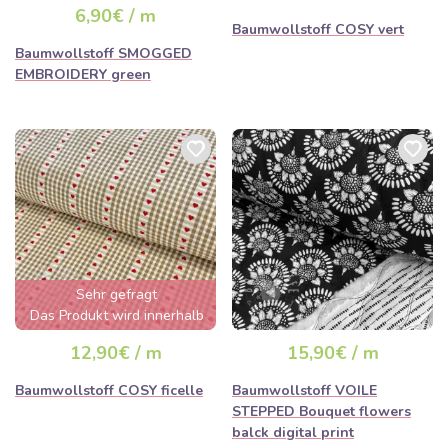
6,90€ / m
Baumwollstoff COSY vert
Baumwollstoff SMOGGED
EMBROIDERY green
Sehr gefragt
Das Produkt wird innerhalb
von wenigen Stunden
12,90€ / m
15,90€ / m
ausverkauft sein
Baumwollstoff COSY ficelle
Baumwollstoff VOILE
STEPPED Bouquet flowers
balck digital print