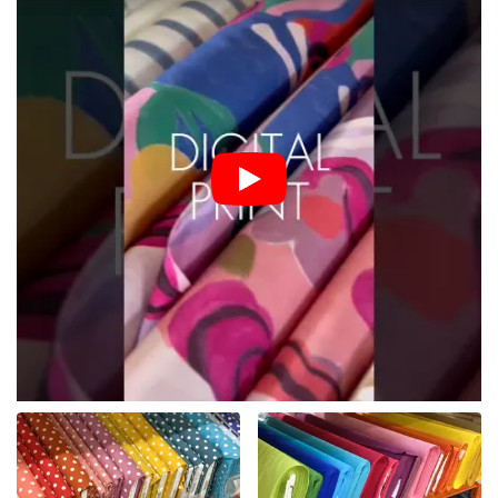
Suchen Sie ein Material, das sich seit Generationen bewährt hat,
angenehm im Griff und maximal vielseitig ist?
Baumwollstoffe
sind der Grundbaustein jeder Nähwerkstatt. Bei Bubustoffe
bieten wir Ihnen eine Welt voller Farben, Muster und Texturen, in
der Liebhaber von Klassik und modernem Design gleichermaßen
auf ihre Kosten kommen. Baumwolle ist dank ihrer
Atmungsaktivität, Saugfähigkeit und Strapazierfähigkeit die
ideale Wahl für Anfänger und Profis.
Entdecken Sie die Vielfalt der
Baumwolle bei Bubustoffe
Unser Sortiment an Baumwoll-Meterware ist sorgfältig
ausgewählt, damit Sie genau das finden, was Ihr Projekt
erfordert:
Baumwollwebware:
Ein fester und stabiler Klassiker,
ideal für Bettwäsche, Kissen, Nestchen sowie
Einkaufstaschen oder Dekorationen.
Designer-Baumwolle mit Digitaldruck:
Für einzigartige