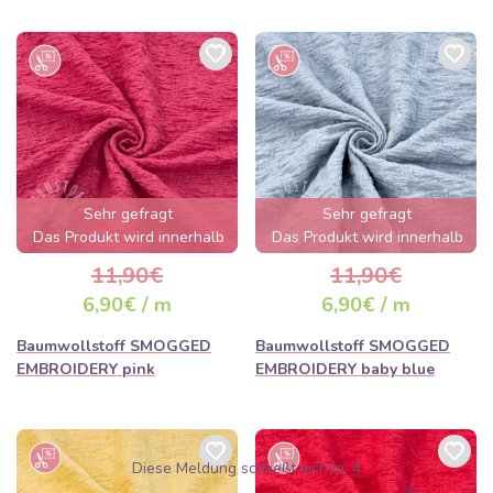
Sehr gefragt
Sehr gefragt
Das Produkt wird innerhalb
Das Produkt wird innerhalb
von wenigen Stunden
von wenigen Stunden
11,90€
11,90€
ausverkauft sein
ausverkauft sein
6,90€ / m
6,90€ / m
Baumwollstoff SMOGGED
Baumwollstoff SMOGGED
EMBROIDERY pink
EMBROIDERY baby blue
Diese Meldung schließt sich in:
3