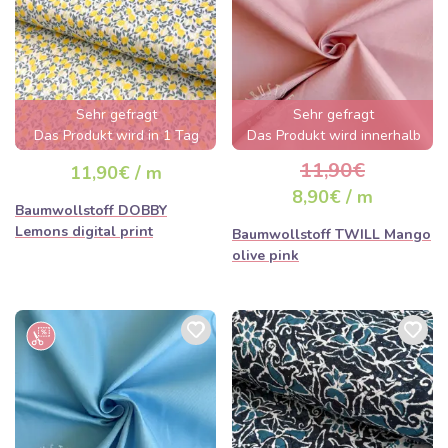
Sehr gefragt
Sehr gefragt
Das Produkt wird in 1 Tag
Das Produkt wird innerhalb
ausverkauft sein
von wenigen Stunden
11,90€
11,90€ / m
ausverkauft sein
8,90€ / m
Baumwollstoff DOBBY
Lemons digital print
Baumwollstoff TWILL Mango
olive pink