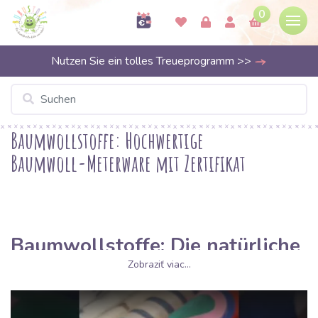
0
Nutzen Sie ein tolles Treueprogramm >>
Baumwollstoffe: Hochwertige
Baumwoll-Meterware mit Zertifikat
Baumwollstoffe: Die natürliche
Basis für jedes kreative
Zobraziť viac...
Nähprojekt