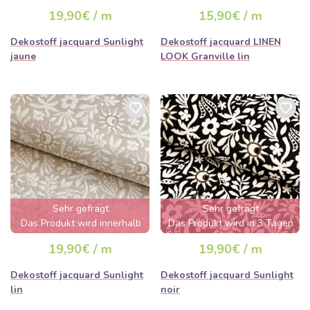
von wenigen Stunden
19,90€ / m
15,90€ / m
ausverkauft sein
Dekostoff jacquard Sunlight
Dekostoff jacquard LINEN
jaune
LOOK Granville lin
Sehr gefragt
Sehr gefragt
Das Produkt wird innerhalb
Das Produkt wird in 3 Tagen
von wenigen Stunden
ausverkauft sein
19,90€ / m
19,90€ / m
ausverkauft sein
Dekostoff jacquard Sunlight
Dekostoff jacquard Sunlight
lin
noir