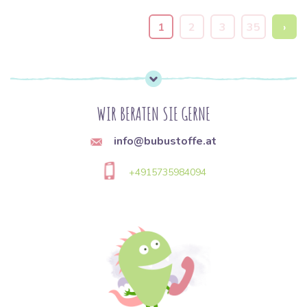
1
2
3
35
›
WIR BERATEN SIE GERNE
info@bubustoffe.at
+4915735984094