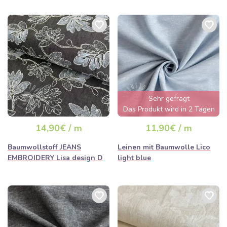
Sehr gefragt
Das Produkt wird in 2 Tagen
ausverkauft sein
14,90€ / m
11,90€ / m
Baumwollstoff JEANS
Leinen mit Baumwolle Lico
EMBROIDERY Lisa design D
light blue