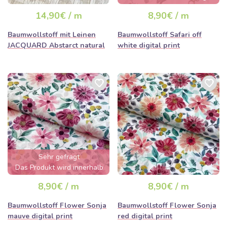
ausverkauft sein
14,90€ / m
8,90€ / m
Baumwollstoff mit Leinen
Baumwollstoff Safari off
JACQUARD Abstarct natural
white digital print
Sehr gefragt
Das Produkt wird innerhalb
von wenigen Stunden
8,90€ / m
8,90€ / m
ausverkauft sein
Baumwollstoff Flower Sonja
Baumwollstoff Flower Sonja
mauve digital print
red digital print