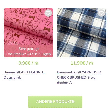
Sehr gefragt
Das Produkt wird in 2 Tagen
ausverkauft sein
9,90€ / m
11,90€ / m
Baumwollstoff FLANNEL
Baumwollstoff YARN DYED
Dogs pink
CHECK BRUSHED Silva
design A
ANDERE PRODUKTE