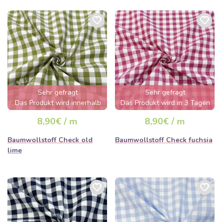
Sehr gefragt
Sehr gefragt
Das Produkt wird innerhalb
Das Produkt wird in 3 Tagen
von wenigen Stunden
ausverkauft sein
8,90€ / m
8,90€ / m
ausverkauft sein
Baumwollstoff Check old
Baumwollstoff Check fuchsia
lime