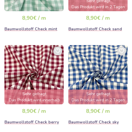
Sehr gefragt
Das Produkt wird in 2 Tagen
ausverkauft sein
8,90€ / m
8,90€ / m
Baumwollstoff Check mint
Baumwollstoff Check sand
Sehr gefragt
Sehr gefragt
Das Produkt wird innerhalb
Das Produkt wird in 2 Tagen
von wenigen Stunden
ausverkauft sein
8,90€ / m
8,90€ / m
ausverkauft sein
Baumwollstoff Check berry
Baumwollstoff Check sky