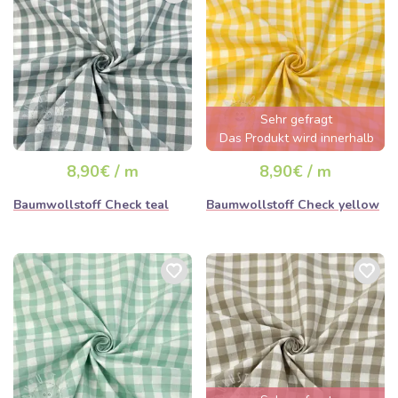
Sehr gefragt
Das Produkt wird innerhalb
von wenigen Stunden
8,90€ / m
8,90€ / m
ausverkauft sein
Baumwollstoff Check teal
Baumwollstoff Check yellow