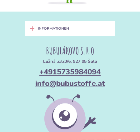
+
INFORMATIONEN
BUBULÁKOVO S.R.O
Lužná 2320/6, 927 05 Šala
+4915735984094
info@bubustoffe.at