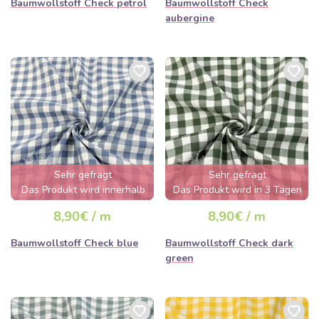
Baumwollstoff Check petrol
Baumwollstoff Check
aubergine
Sehr gefragt
Sehr gefragt
Das Produkt wird innerhalb
Das Produkt wird in 3 Tagen
von wenigen Stunden
ausverkauft sein
8,90€ / m
8,90€ / m
ausverkauft sein
Baumwollstoff Check blue
Baumwollstoff Check dark
green