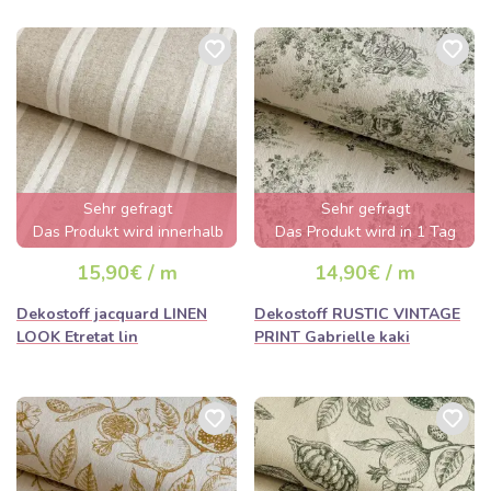
Sehr gefragt
Sehr gefragt
Das Produkt wird innerhalb
Das Produkt wird in 1 Tag
von wenigen Stunden
ausverkauft sein
15,90€ / m
14,90€ / m
ausverkauft sein
Dekostoff jacquard LINEN
Dekostoff RUSTIC VINTAGE
LOOK Etretat lin
PRINT Gabrielle kaki