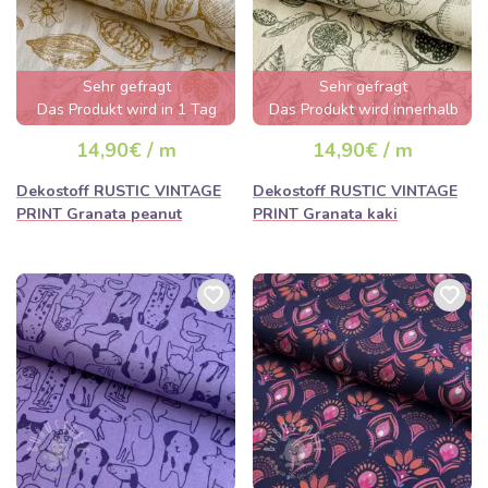
Sehr gefragt
Sehr gefragt
Das Produkt wird in 1 Tag
Das Produkt wird innerhalb
ausverkauft sein
von wenigen Stunden
14,90€ / m
14,90€ / m
ausverkauft sein
Dekostoff RUSTIC VINTAGE
Dekostoff RUSTIC VINTAGE
PRINT Granata peanut
PRINT Granata kaki