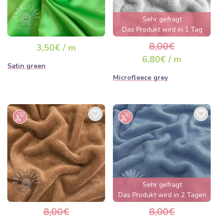
Sehr gefragt
Das Produkt wird in 1 Tag
ausverkauft sein
8,00€
3,50€ / m
6,80€ / m
Satin green
Microfleece grey
Sehr gefragt
Das Produkt wird in 2 Tagen
ausverkauft sein
8,00€
8,00€