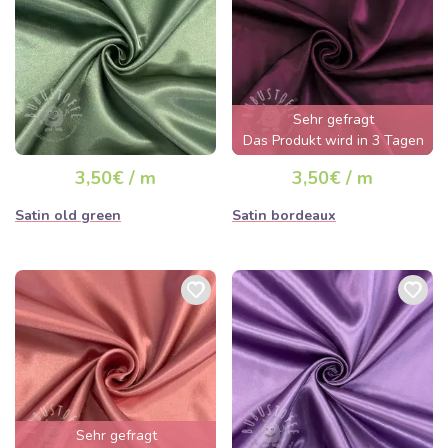
Sehr gefragt
Das Produkt wird in 3 Tagen
ausverkauft sein
3,50€ / m
3,50€ / m
Satin old green
Satin bordeaux
Sehr gefragt