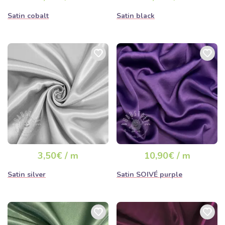
Satin cobalt
Satin black
3,50€ / m
10,90€ / m
Satin silver
Satin SOIVÉ purple