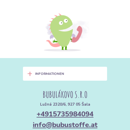
+
INFORMATIONEN
BUBULÁKOVO S.R.O
Lužná 2320/6, 927 05 Šala
+4915735984094
info@bubustoffe.at