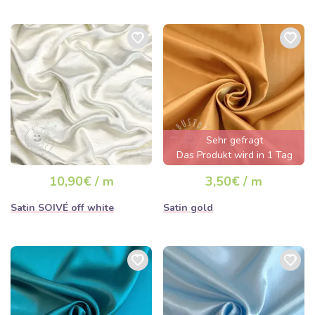
Sehr gefragt
Das Produkt wird in 1 Tag
ausverkauft sein
10,90€ / m
3,50€ / m
Satin SOIVÉ off white
Satin gold