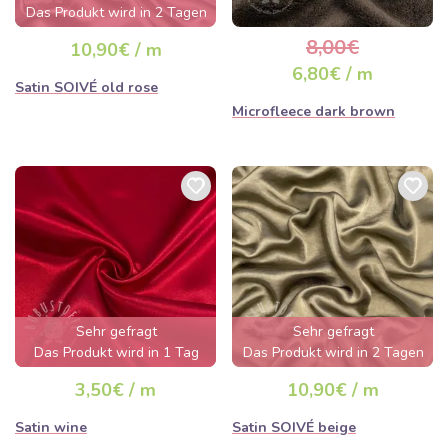
Das Produkt wird in 2 Tagen
ausverkauft sein
8,00€
10,90€ / m
6,80€ / m
Satin SOIVÉ old rose
Microfleece dark brown
Sehr gefragt
Sehr gefragt
Das Produkt wird in 1 Tag
Das Produkt wird in 2 Tagen
ausverkauft sein
ausverkauft sein
3,50€ / m
10,90€ / m
Satin wine
Satin SOIVÉ beige