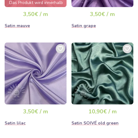
Das Produkt wird innerhalb
von wenigen Stunden
3,50€ / m
3,50€ / m
ausverkauft sein
Satin mauve
Satin grape
3,50€ / m
10,90€ / m
Satin lilac
Satin SOIVÉ old green