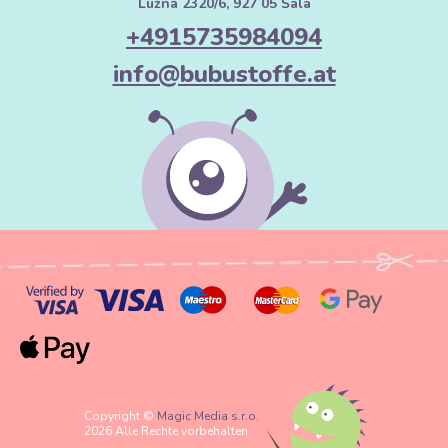
Lužná 2320/6, 927 05 Šala
+4915735984094
info@bubustoffe.at
Copyright ©
Magic Media s.r.o.
2026 Alle Rechte vorbehalten