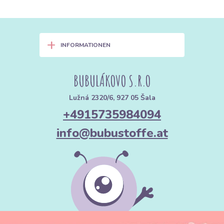
+
INFORMATIONEN
BUBULÁKOVO S.R.O
Lužná 2320/6, 927 05 Šala
+4915735984094
info@bubustoffe.at