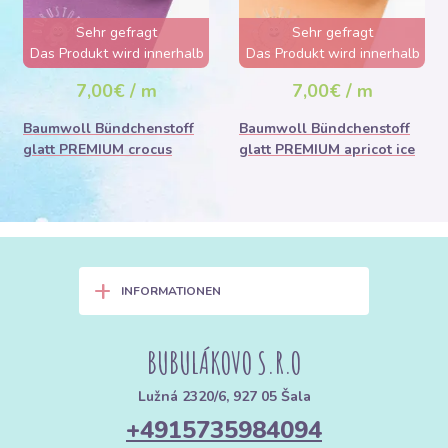
Sehr gefragt
Sehr gefragt
Das Produkt wird innerhalb
Das Produkt wird innerhalb
von wenigen Stunden
von wenigen Stunden
7,00€ / m
7,00€ / m
ausverkauft sein
ausverkauft sein
Baumwoll Bündchenstoff
Baumwoll Bündchenstoff
glatt PREMIUM crocus
glatt PREMIUM apricot ice
+
INFORMATIONEN
BUBULÁKOVO S.R.O
Lužná 2320/6, 927 05 Šala
+4915735984094