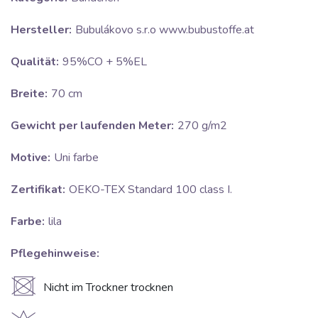
Hersteller:
Bubulákovo s.r.o www.bubustoffe.at
Qualität:
95%CO + 5%EL
Breite:
70 cm
Gewicht per laufenden Meter:
270 g/m2
Motive:
Uni farbe
Zertifikat:
OEKO-TEX Standard 100 class I.
Farbe:
lila
Pflegehinweise:
U
Nicht im Trockner trocknen