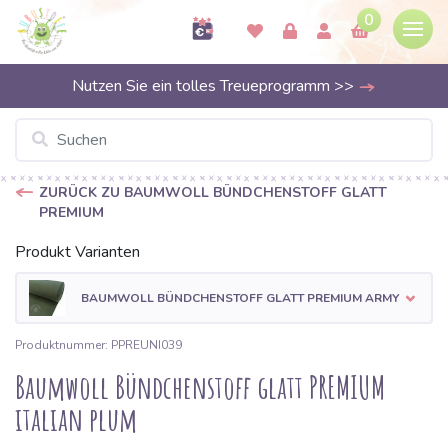
0
Nutzen Sie ein tolles Treueprogramm >>
ZURÜCK ZU BAUMWOLL BÜNDCHENSTOFF GLATT
PREMIUM
Produkt Varianten
BAUMWOLL BÜNDCHENSTOFF GLATT PREMIUM ARMY
Produktnummer: PPREUNI039
Baumwoll Bündchenstoff glatt PREMIUM
italian plum