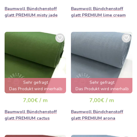
Baumwoll Bündchenstoff
Baumwoll Bündchenstoff
glatt PREMIUM misty jade
glatt PREMIUM lime cream
Sehr gefragt
Sehr gefragt
Das Produkt wird innerhalb
Das Produkt wird innerhalb
von wenigen Stunden
von wenigen Stunden
7,00€ / m
7,00€ / m
ausverkauft sein
ausverkauft sein
Baumwoll Bündchenstoff
Baumwoll Bündchenstoff
glatt PREMIUM cactus
glatt PREMIUM arona