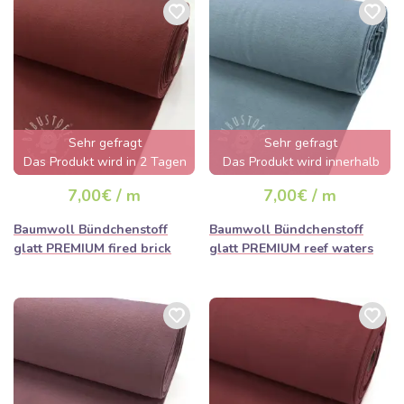
Sehr gefragt
Sehr gefragt
Das Produkt wird in 2 Tagen
Das Produkt wird innerhalb
ausverkauft sein
von wenigen Stunden
7,00€ / m
7,00€ / m
ausverkauft sein
Baumwoll Bündchenstoff
Baumwoll Bündchenstoff
glatt PREMIUM fired brick
glatt PREMIUM reef waters