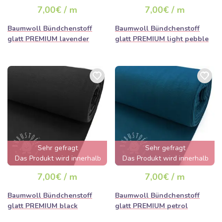
von wenigen Stunden
von wenigen Stunden
7,00€ / m
7,00€ / m
ausverkauft sein
ausverkauft sein
Baumwoll Bündchenstoff
Baumwoll Bündchenstoff
glatt PREMIUM lavender
glatt PREMIUM light pebble
Sehr gefragt
Sehr gefragt
Das Produkt wird innerhalb
Das Produkt wird innerhalb
von wenigen Stunden
von wenigen Stunden
7,00€ / m
7,00€ / m
ausverkauft sein
ausverkauft sein
Baumwoll Bündchenstoff
Baumwoll Bündchenstoff
glatt PREMIUM black
glatt PREMIUM petrol