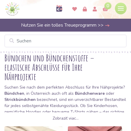
0
Nutzen Sie ein tolles Treueprogramm >>
Bündchen und Bündchenstoffe –
elastische Abschlüsse für Ihre
Nähprojekte
Suchen Sie nach dem perfekten Abschluss für Ihre Nähprojekte?
Bündchen
, in Österreich auch oft als
Bündchenware
oder
Strickbündchen
bezeichnet, sind ein unverzichtbarer Bestandteil
für jedes selbstgenähte Kleidungsstück. Ob Sie Kinderhosen,
gemütliche Hoodies oder bequeme T-Shirts nähen – das richtige
Bündchen verleiht Ihrer Kleidung Form, die nötige Elastizität und
Zobraziť viac...
ein hochwertiges Finish. Bei Bubustoffe wissen wir, dass das
Detail das Ganze macht. Deshalb haben wir für Sie eine breite