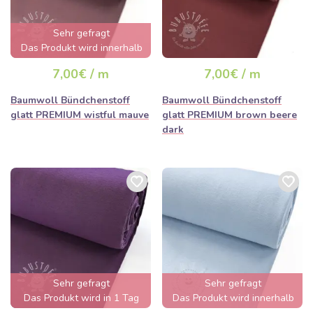
Sehr gefragt
Das Produkt wird innerhalb
von wenigen Stunden
7,00€ / m
7,00€ / m
ausverkauft sein
Baumwoll Bündchenstoff
Baumwoll Bündchenstoff
glatt PREMIUM wistful mauve
glatt PREMIUM brown beere
dark
Sehr gefragt
Sehr gefragt
Das Produkt wird in 1 Tag
Das Produkt wird innerhalb
ausverkauft sein
von wenigen Stunden