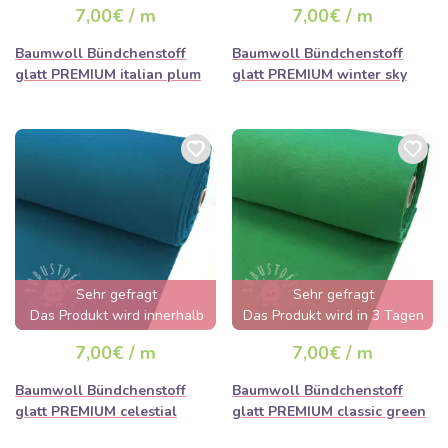
7,00€ / m
7,00€ / m
ausverkauft sein
Baumwoll Bündchenstoff
Baumwoll Bündchenstoff
glatt PREMIUM italian plum
glatt PREMIUM winter sky
Sehr gefragt
Sehr gefragt
Das Produkt wird innerhalb
Das Produkt wird in 3 Tagen
von wenigen Stunden
ausverkauft sein
7,00€ / m
7,00€ / m
ausverkauft sein
Baumwoll Bündchenstoff
Baumwoll Bündchenstoff
glatt PREMIUM celestial
glatt PREMIUM classic green