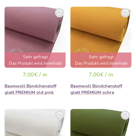
Sehr gefragt
Sehr gefragt
Das Produkt wird innerhalb
Das Produkt wird innerhalb
von wenigen Stunden
von wenigen Stunden
7,00€ / m
7,00€ / m
ausverkauft sein
ausverkauft sein
Baumwoll Bündchenstoff
Baumwoll Bündchenstoff
glatt PREMIUM old pink
glatt PREMIUM ochre