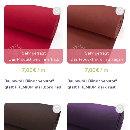
Sehr gefragt
Sehr gefragt
Das Produkt wird innerhalb
Das Produkt wird in 2 Tagen
von wenigen Stunden
ausverkauft sein
7,00€ / m
7,00€ / m
ausverkauft sein
Baumwoll Bündchenstoff
Baumwoll Bündchenstoff
glatt PREMIUM marlboro red
glatt PREMIUM dark rust