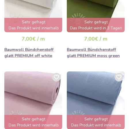
Sehr gefragt
Sehr gefragt
Das Produkt wird innerhalb
Das Produkt wird in 3 Tagen
von wenigen Stunden
ausverkauft sein
7,00€ / m
7,00€ / m
ausverkauft sein
Baumwoll Bündchenstoff
Baumwoll Bündchenstoff
glatt PREMIUM off white
glatt PREMIUM moss green
Sehr gefragt
Sehr gefragt
Das Produkt wird innerhalb
Das Produkt wird innerhalb