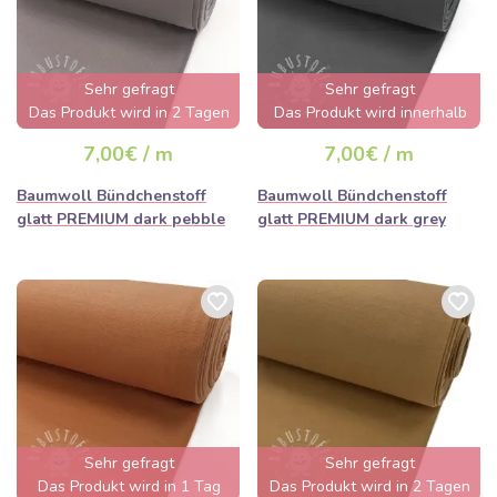
Sehr gefragt
Sehr gefragt
Das Produkt wird in 2 Tagen
Das Produkt wird innerhalb
ausverkauft sein
von wenigen Stunden
7,00€ / m
7,00€ / m
ausverkauft sein
Baumwoll Bündchenstoff
Baumwoll Bündchenstoff
glatt PREMIUM dark pebble
glatt PREMIUM dark grey
Sehr gefragt
Sehr gefragt
Das Produkt wird in 1 Tag
Das Produkt wird in 2 Tagen