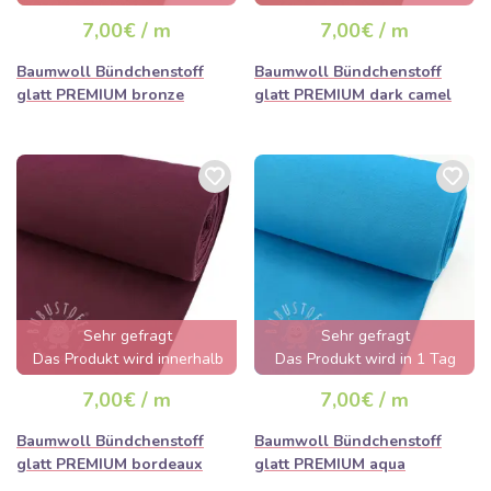
ausverkauft sein
ausverkauft sein
7,00€ / m
7,00€ / m
Baumwoll Bündchenstoff
Baumwoll Bündchenstoff
glatt PREMIUM bronze
glatt PREMIUM dark camel
Sehr gefragt
Sehr gefragt
Das Produkt wird innerhalb
Das Produkt wird in 1 Tag
von wenigen Stunden
ausverkauft sein
7,00€ / m
7,00€ / m
ausverkauft sein
Baumwoll Bündchenstoff
Baumwoll Bündchenstoff
glatt PREMIUM bordeaux
glatt PREMIUM aqua