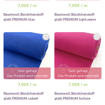
von wenigen Stunden
von wenigen Stunden
7,00€ / m
7,00€ / m
ausverkauft sein
ausverkauft sein
Baumwoll Bündchenstoff
Baumwoll Bündchenstoff
glatt PREMIUM lilac
glatt PREMIUM light jeans
Sehr gefragt
Sehr gefragt
Das Produkt wird innerhalb
Das Produkt wird innerhalb
von wenigen Stunden
von wenigen Stunden
7,00€ / m
7,00€ / m
ausverkauft sein
ausverkauft sein
Baumwoll Bündchenstoff
Baumwoll Bündchenstoff
glatt PREMIUM cobalt
glatt PREMIUM fuchsia