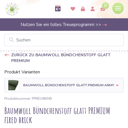
0
Nutzen Sie ein tolles Treueprogramm >>
ZURÜCK ZU BAUMWOLL BÜNDCHENSTOFF GLATT
PREMIUM
Produkt Varianten
BAUMWOLL BÜNDCHENSTOFF GLATT PREMIUM ARMY
Produktnummer: PPREUNI045
Baumwoll Bündchenstoff glatt PREMIUM
fired brick