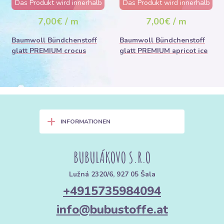
Das Produkt wird innerhalb
Das Produkt wird innerhalb
von wenigen Stunden
von wenigen Stunden
7,00€ / m
7,00€ / m
ausverkauft sein
ausverkauft sein
Baumwoll Bündchenstoff
Baumwoll Bündchenstoff
glatt PREMIUM crocus
glatt PREMIUM apricot ice
+
INFORMATIONEN
BUBULÁKOVO S.R.O
Lužná 2320/6, 927 05 Šala
+4915735984094
info@bubustoffe.at