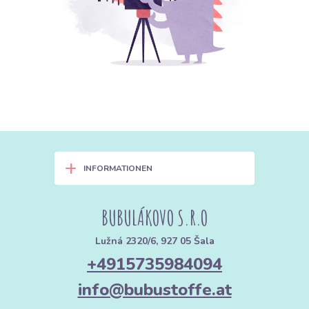
+
INFORMATIONEN
BUBULÁKOVO S.R.O
Lužná 2320/6, 927 05 Šala
+4915735984094
info@bubustoffe.at