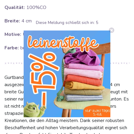
Qualität:
100%CO
Breite:
4 cm
Diese Meldung schließt sich in:
5
Motive:
Uni farbe
Farbe:
braun
Gurtband Baumwolle 4 cm golden brown: Eine
ausgezeichnete Wahl für Ihre Nähprojekte! Dieses 4 cm
breite Gurtband aus 100% reiner Baumwolle überzeugt mit
seiner natürlichen Haptik und dem warmen Uni-Braunton. Es
ist nicht nur angenehm weich, sondern auch besonders
strapazierfähig und langlebig – ideal für langlebige
Kreationen, die den Alltag meistern. Dank seiner robusten
Beschaffenheit und hohen Verarbeitungsqualität eignet sich