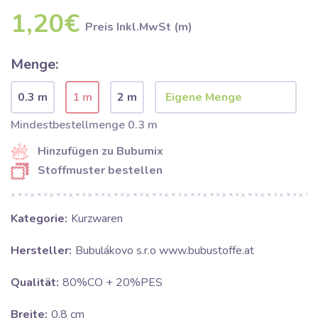
1,20€
Preis Inkl.MwSt (m)
Menge:
0.3 m
1 m
2 m
Mindestbestellmenge 0.3 m
Hinzufügen zu Bubumix
Stoffmuster bestellen
Kategorie:
Kurzwaren
Hersteller:
Bubulákovo s.r.o www.bubustoffe.at
Qualität:
80%CO + 20%PES
Breite:
0.8 cm