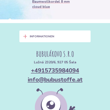
Baumwollkordel 8 mm
cloud blue
+
INFORMATIONEN
BUBULÁKOVO S.R.O
Lužná 2320/6, 927 05 Šala
+4915735984094
info@bubustoffe.at