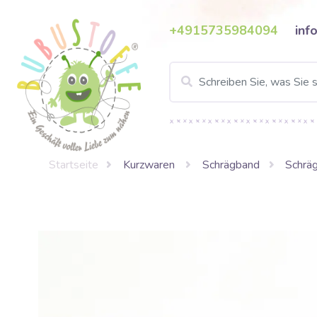
+4915735984094
inf
Startseite
Kurzwaren
Schrägband
Schrä