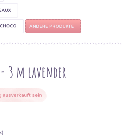
EAUX
 CHOCO
ANDERE PRODUKTE
- 3 m lavender
g ausverkauft sein
k)