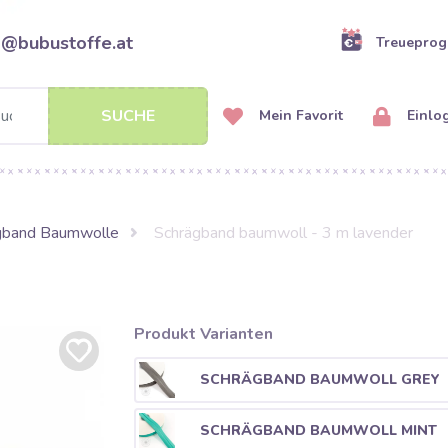
o@bubustoffe.at
Treuepro
SUCHE
Mein Favorit
Einlo
gband Baumwolle
Schrägband baumwoll - 3 m lavender
Produkt Varianten
SCHRÄGBAND BAUMWOLL GREY
SCHRÄGBAND BAUMWOLL MINT