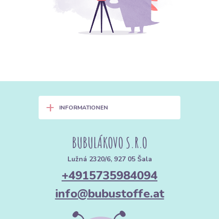
+
INFORMATIONEN
BUBULÁKOVO S.R.O
Lužná 2320/6, 927 05 Šala
+4915735984094
info@bubustoffe.at