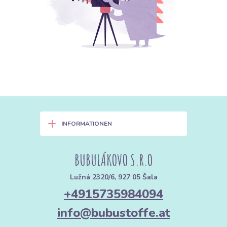
+
INFORMATIONEN
BUBULÁKOVO S.R.O
Lužná 2320/6, 927 05 Šala
+4915735984094
info@bubustoffe.at