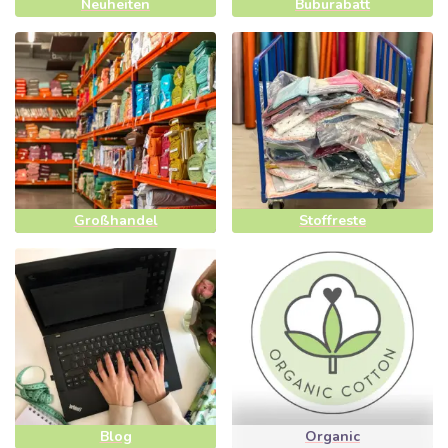
Neuheiten
Buburabatt
Großhandel
Stoffreste
Blog
Organic