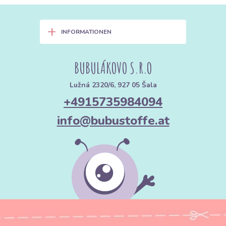
+
INFORMATIONEN
BUBULÁKOVO S.R.O
Lužná 2320/6, 927 05 Šala
+4915735984094
info@bubustoffe.at