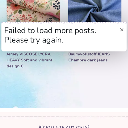
Sehr gefragt
×
Failed to load more posts.
Das Produkt wird in 2
Please try again.
Tagen ausverkauft sein
14,90€ / m
11,90€ / m
Jersey VISCOSE LYCRA
Baumwollstoff JEANS
HEAVY Soft and vibrant
Chambre dark jeans
design C