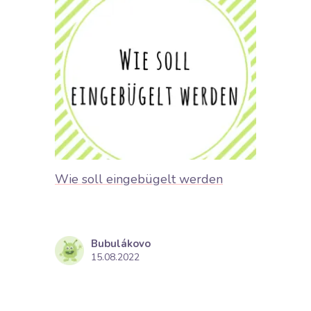
Wie soll eingebügelt werden
Füllst
erial
Das mei
Bubulákovo
d als
ist die
15.08.2022
rwürfe,
innere 
Taschen
en und
Mäntela
Jacken 