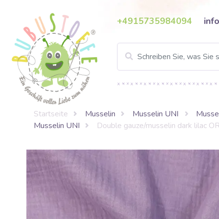
+4915735984094
inf
Startseite
Musselin
Musselin UNI
Musse
Musselin UNI
Double gauze/musselin dark lilac 