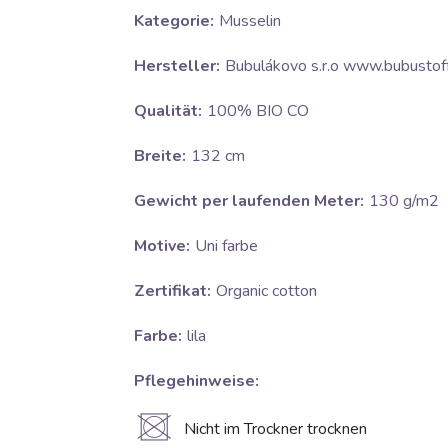
Kategorie:
Musselin
Hersteller:
Bubulákovo s.r.o www.bubustoff
Qualität:
100% BIO CO
Breite:
132 cm
Gewicht per laufenden Meter:
130 g/m2
Motive:
Uni farbe
Zertifikat:
Organic cotton
Farbe:
lila
Pflegehinweise:
U
Nicht im Trockner trocknen