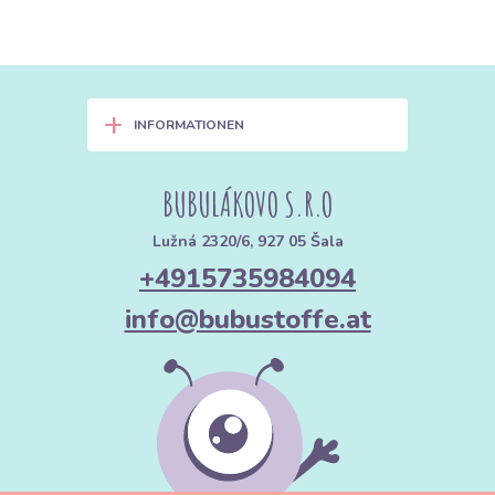
+
INFORMATIONEN
BUBULÁKOVO S.R.O
Lužná 2320/6, 927 05 Šala
+4915735984094
info@bubustoffe.at