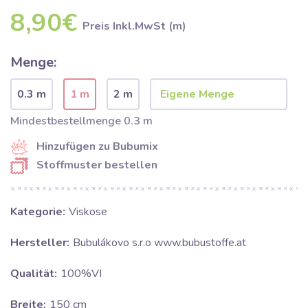
8,90€
Preis Inkl.MwSt (m)
Menge:
0.3 m
1 m
2 m
Mindestbestellmenge 0.3 m
Hinzufügen zu Bubumix
Stoffmuster bestellen
Kategorie:
Viskose
Hersteller:
Bubulákovo s.r.o www.bubustoffe.at
Qualität:
100%VI
Breite:
150 cm