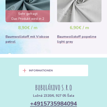
Sehr gefragt
Das Produkt wird in 2
Tagen ausverkauft sein
8,90€ / m
6,90€ / m
Baumwollstoff mit Viskose
Baumwollstoff popeline
petrol
light grey
+
INFORMATIONEN
BUBULÁKOVO S.R.O
Lužná 2320/6, 927 05 Šala
+4915735984094