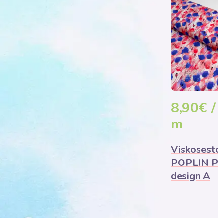
8,90€ /
m
Viskosest
POPLIN P
design A