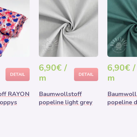
6,90€ /
6,90€ /
DETAIL
DETAIL
m
m
off RAYON
Baumwollstoff
Baumwolls
oppys
popeline light grey
popeline d