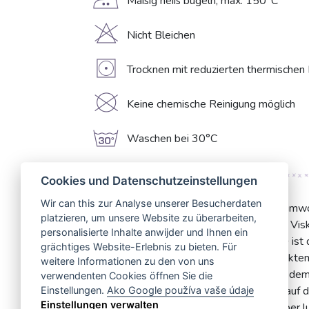
E
Mäßig heiß bügeln, max. 150°C
H
Nicht Bleichen
V
Trocknen mit reduzierten thermischen
K
Keine chemische Reinigung möglich
g
Waschen bei 30°C
Cookies und Datenschutzeinstellungen
Wir can this zur Analyse unserer Besucherdaten
Entdecken Sie unseren wunderbaren Baumwoll
platzieren, um unsere Website zu überarbeiten,
Mischung aus 60% Baumwolle und 40% Viskos
personalisierte Inhalte anwijder und Ihnen ein
hervorragende Qualität. Mit nur 115 g/m² ist 
grächtiges Website-Erlebnis zu bieten. Für
ihn perfekt für eine Vielzahl von Nähprojekt
weitere Informationen zu den von uns
Strapazierfähigkeit, während die Viskose dem
verwendenten Cookies öffnen Sie die
Glanz verleiht, der sich wunderbar weich auf d
Einstellungen.
Ako Google používa vaše údaje
Einstellungen verwalten
Uni-Design passt von eleganter Bluse über l