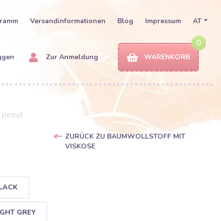
gramm
Versandinformationen
Blog
Impressum
AT
0
ggen
Zur Anmeldung
WARENKORB
 petrol
ZURÜCK ZU BAUMWOLLSTOFF MIT
VISKOSE
LACK
IGHT GREY