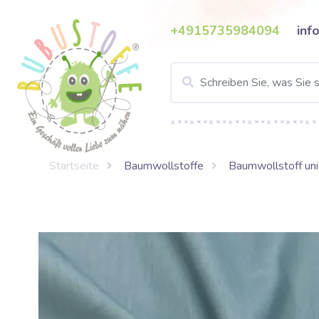
+4915735984094
inf
Startseite
Baumwollstoffe
Baumwollstoff uni