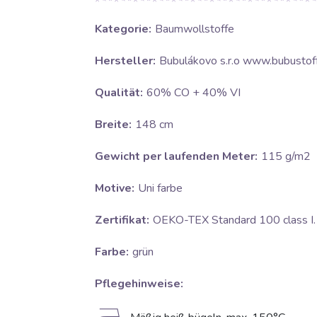
Kategorie:
Baumwollstoffe
Hersteller:
Bubulákovo s.r.o www.bubustoff
Qualität:
60% CO + 40% VI
Breite:
148 cm
Gewicht per laufenden Meter:
115 g/m2
Motive:
Uni farbe
Zertifikat:
OEKO-TEX Standard 100 class I.
Farbe:
grün
Pflegehinweise: