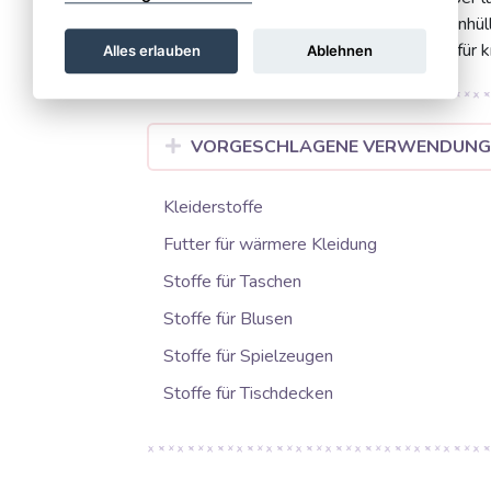
Auch für stilvolle Heimtextilien wie Kissenhü
hervorragend geeignet. Ein echtes Muss für k
Alles erlauben
Ablehnen
VORGESCHLAGENE VERWENDUN
Kleiderstoffe
Futter für wärmere Kleidung
Stoffe für Taschen
Stoffe für Blusen
Stoffe für Spielzeugen
Stoffe für Tischdecken