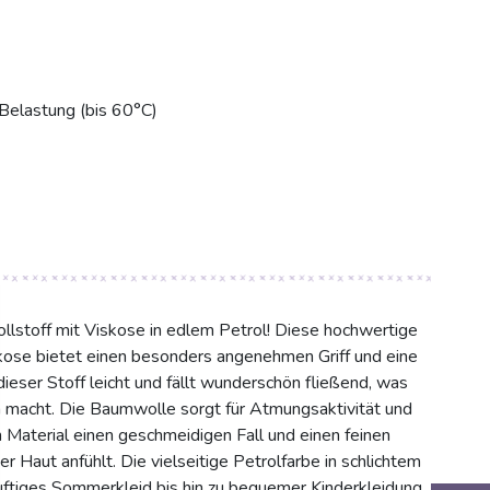
 Belastung (bis 60°C)
stoff mit Viskose in edlem Petrol! Diese hochwertige
e bietet einen besonders angenehmen Griff und eine
dieser Stoff leicht und fällt wunderschön fließend, was
en macht. Die Baumwolle sorgt für Atmungsaktivität und
 Material einen geschmeidigen Fall und einen feinen
er Haut anfühlt. Die vielseitige Petrolfarbe in schlichtem
uftiges Sommerkleid bis hin zu bequemer Kinderkleidung.