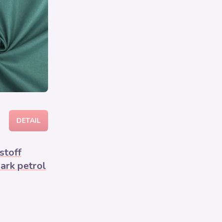
DETAIL
toff
ark petrol