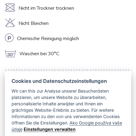
U
Nicht im Trockner trocknen
H
Nicht Bleichen
L
Chemische Reinigung möglich
g
Waschen bei 30°C
Cookies und Datenschutzeinstellungen
Unser Viskosestoff Leinen PREMIUM in bezauberndem
Wir can this zur Analyse unserer Besucherdaten
Altrosa (old pink) ist eine wahrhaft edle Wahl für Ihre
platzieren, um unsere Website zu überarbeiten,
Nähprojekte. Dieser unifarbene Stoff vereint die besten
personalisierte Inhalte anwijder und Ihnen ein
Eigenschaften von Naturfasern mit modernem Komfort. Die
grächtiges Website-Erlebnis zu bieten. Für weitere
Mischung aus 42% Leinen und 58% Viskose sorgt für eine
Informationen zu den von uns verwendenten Cookies
charakteristische, atmungsaktive Struktur und einen herrlich
öffnen Sie die Einstellungen.
Ako Google používa vaše
weichen Griff mit wunderschön fließendem Fall. Mit 200
údaje
Einstellungen verwalten
g/m² Gewicht und 145 cm Breite ist er angenehm griffig und