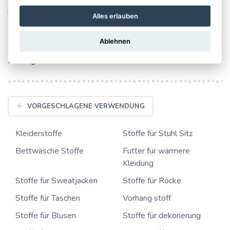
bietet besten Tragekomfort. Perfekt für luftige
Alles erlauben
Sommerkleider, elegante Röcke, bequeme Hosen, stilvolle
Blusen oder charmante Wohnaccessoires. Verwandeln Sie
Ablehnen
Ihre Nähideen in hochwertige, unvergleichliche
Lieblingsstücke!
VORGESCHLAGENE VERWENDUNG
Kleiderstoffe
Stoffe für Stuhl Sitz
Bettwäsche Stoffe
Futter für wärmere
Kleidung
Stoffe für Sweatjacken
Stoffe für Röcke
Stoffe für Taschen
Vorhang stoff
Stoffe für Blusen
Stoffe für dekorierung