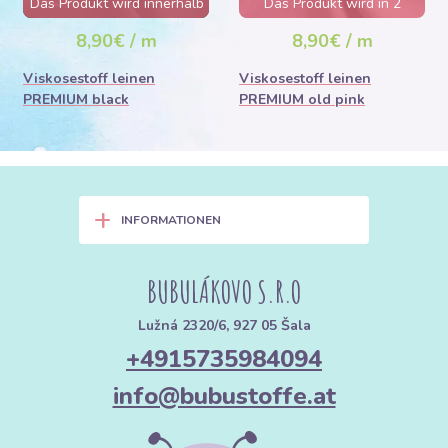
Das Produkt wird innerhalb
Das Produkt wird in 2
von wenigen Stunden
Tagen ausverkauft sein
8,90€ / m
8,90€ / m
ausverkauft sein
Viskosestoff leinen
Viskosestoff leinen
PREMIUM black
PREMIUM old pink
+
INFORMATIONEN
BUBULÁKOVO S.R.O
Lužná 2320/6, 927 05 Šala
+4915735984094
info@bubustoffe.at