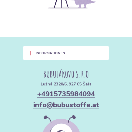
+
INFORMATIONEN
BUBULÁKOVO S.R.O
Lužná 2320/6, 927 05 Šala
+4915735984094
info@bubustoffe.at