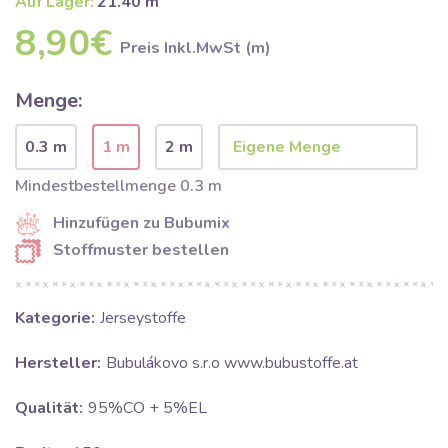
Auf Lager:
21.40 m
8,90€
Preis Inkl.MwSt (m)
Menge:
0.3 m
1 m
2 m
Mindestbestellmenge 0.3 m
Hinzufügen zu Bubumix
Stoffmuster bestellen
Kategorie:
Jerseystoffe
Hersteller:
Bubulákovo s.r.o www.bubustoffe.at
Qualität:
95%CO + 5%EL