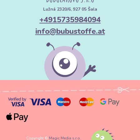
Lužná 2320/6, 927 05 Šala
+4915735984094
info@bubustoffe.at
Copyright ©
Magic Media s.r.o.