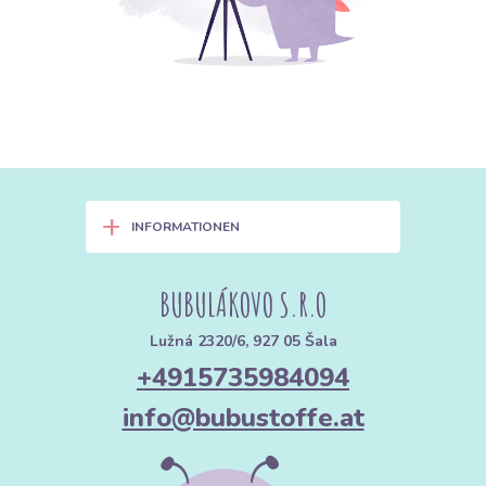
+
INFORMATIONEN
BUBULÁKOVO S.R.O
Lužná 2320/6, 927 05 Šala
+4915735984094
info@bubustoffe.at