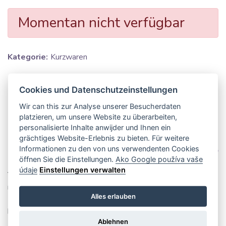
Momentan nicht verfügbar
Kategorie:
Kurzwaren
Hersteller:
Bubulákovo s.r.o www.bubustoffe.at
Cookies und Datenschutzeinstellungen
Breite:
2 cm
Wir can this zur Analyse unserer Besucherdaten
platzieren, um unsere Website zu überarbeiten,
Farbe:
rosa
personalisierte Inhalte anwijder und Ihnen ein
grächtiges Website-Erlebnis zu bieten. Für weitere
Informationen zu den von uns verwendenten Cookies
öffnen Sie die Einstellungen.
Ako Google používa vaše
údaje
Einstellungen verwalten
Verleihen Sie Ihren Nähprojekten einen besonderen Glanz
mit unserem elastischen Schrägband aus Polyamid in zartem
Alles erlauben
Rosa und funkelndem Glitter. Das 20 mm breite Band
besticht durch exzellente Qualität: Das hochwertige
Ablehnen
Polyamid-Material ist äußerst langlebig, formstabil und