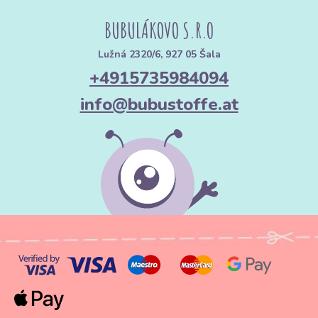
BUBULÁKOVO S.R.O
Lužná 2320/6, 927 05 Šala
+4915735984094
info@bubustoffe.at