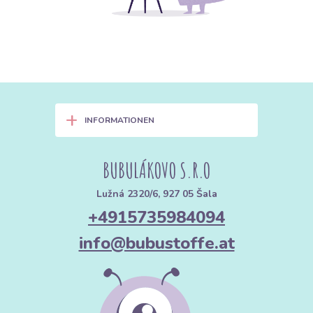
+
INFORMATIONEN
BUBULÁKOVO S.R.O
Lužná 2320/6, 927 05 Šala
+4915735984094
info@bubustoffe.at