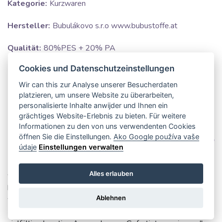
Kategorie:
Kurzwaren
Hersteller:
Bubulákovo s.r.o www.bubustoffe.at
Qualität:
80%PES + 20% PA
Cookies und Datenschutzeinstellungen
Breite:
2.5 cm
Wir can this zur Analyse unserer Besucherdaten
Motive:
Uni farbe
platzieren, um unsere Website zu überarbeiten,
personalisierte Inhalte anwijder und Ihnen ein
Farbe:
orange
grächtiges Website-Erlebnis zu bieten. Für weitere
Informationen zu den von uns verwendenten Cookies
öffnen Sie die Einstellungen.
Ako Google používa vaše
údaje
Einstellungen verwalten
Unser Satinband in leuchtendem Neon-Orange ist ein
Alles erlauben
wahrer Hingucker für jedes Projekt. Dank seiner
beidseitigen Verwendbarkeit und dem eleganten Glanz
Ablehnen
wirkt es stets makellos, egal wie Sie es anbringen. Die
Breite von 2,5 cm macht es zum idealen Begleiter für