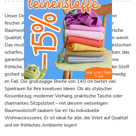
Unser Dekostoff Joyful Basic Block digital print ist ein
fescher Allrounder für Ihr Zuhause. Aus 100% reiner
Baumwolle gefertigt, überzeugt er durch seine natürliche
Qualität: hautfreundlich, atmungsaktiv und angenehm weich.
Das moderne Digitaldruck-Verfahren sorgt für ein gestochen
scharfes, mehrfarbiges Geo-Design in brillanten Farben, das
garantiert gute Laune verbreitet und jedem Raum eine
fröhliche, moderne Note verleiht. Mit 195 g/m² ist der Stoff
gscheit griffig und strapazierfähig, dabei aber geschmeidig
im Fall. Die großzügige Breite von 140 cm bietet viel
Spielraum für Ihre kreativen Ideen. Ob als stylischer
Kissenbezug, moderner Vorhang, praktische Tasche oder
charmantes Sitzpolsterl – mit diesem vielseitigen
Baumwollstoff zaubern Sie im Nu individuelle
Wohnaccessoires. Er ist ideal für alle, die Wert auf Qualität
und ein fröhliches Ambiente legen!