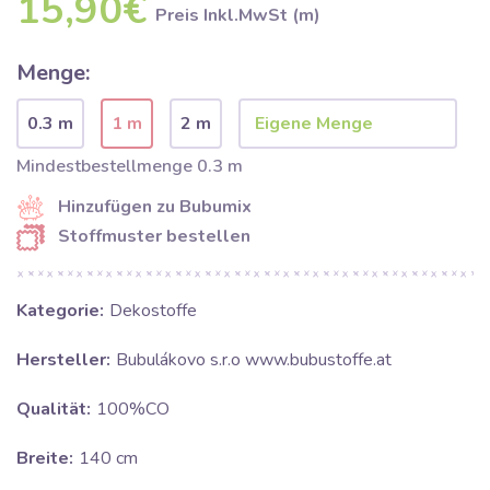
15,90€
Preis Inkl.MwSt (m)
Menge:
0.3 m
1 m
2 m
Mindestbestellmenge 0.3 m
Hinzufügen zu Bubumix
Stoffmuster bestellen
Kategorie:
Dekostoffe
Hersteller:
Bubulákovo s.r.o www.bubustoffe.at
Qualität:
100%CO
Breite:
140 cm