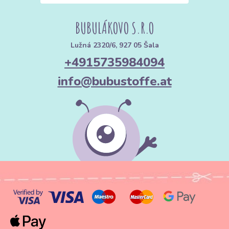
BUBULÁKOVO S.R.O
Lužná 2320/6, 927 05 Šala
+4915735984094
info@bubustoffe.at