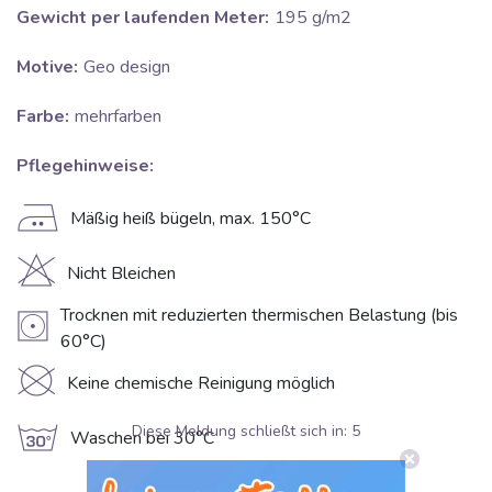
Gewicht per laufenden Meter:
195 g/m2
Motive:
Geo design
Farbe:
mehrfarben
Pflegehinweise:
E
Mäßig heiß bügeln, max. 150°C
H
Nicht Bleichen
Trocknen mit reduzierten thermischen Belastung (bis
V
60°C)
K
Keine chemische Reinigung möglich
g
Diese Meldung schließt sich in:
5
Waschen bei 30°C